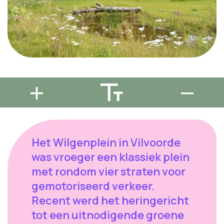
Het Wilgenplein in Vilvoorde
was vroeger een klassiek plein
met rondom vier straten voor
gemotoriseerd verkeer.
Recent werd het heringericht
tot een uitnodigende groene