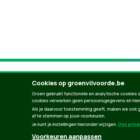
Cookies op groenvilvoorde.be
Groen gebruikt functionele en analytische cookies d
cookies verwerken geen persoonsgegevens en hier
Als je daarvoor toestemming geeft, maken we ook ge
af te stemmen op jouw voorkeuren.
Je kunt je instellingen hieronder wijzigen.
Ons privac
© Copyright Groen 2026 | Gemaakt met
Natio
Voorkeuren aanpassen