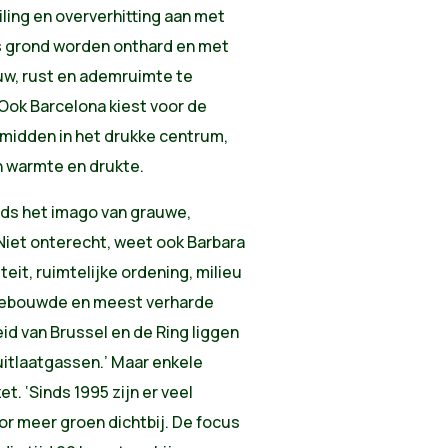
iling en oververhitting aan met
es grond worden onthard en met
uw, rust en ademruimte te
Ook Barcelona kiest voor de
 midden in het drukke centrum,
 warmte en drukte.
eds het imago van grauwe,
Niet onterecht, weet ook Barbara
eit, ruimtelijke ordening, milieu
t bebouwde en meest verharde
id van Brussel en de Ring liggen
itlaatgassen.’ Maar enkele
t. ‘Sinds 1995 zijn er veel
r meer groen dichtbij. De focus