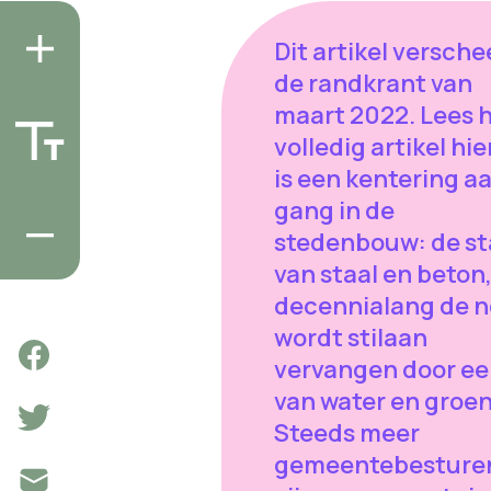
Dit artikel versche
de randkrant van
maart 2022. Lees 
volledig artikel hier
is een kentering a
gang in de
stedenbouw: de s
van staal en beton
decennialang de n
wordt stilaan
vervangen door e
van water en groen
Steeds meer
gemeentebesture