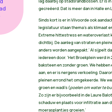
gd
lag daarbij op stadsrandbossen. Er is in 
tad
gecreëerd. Dat is meer dan in Halle en 
e
Sinds kort is er in Vilvoorde ook aanda
legislatuur staan thema’s als klimaat 
Extreme hittestress en wateroverlast 
dichtbij. De aanleg van straten en ple
anders worden aangepakt.’ Al sijpelt da
iedereen door. ‘Het Broekplein werd i
baksteen en zonder groen. We hebben er 
aan, en er is nergens verkoeling. Daaro
pleinen errond het omgekeerde. We wer
groen en wadi’s (
poelen om water te buff
Zo zijn er bijvoorbeeld in de Laure Balo
schaduw en plaats voor infiltratie aan 
moerasplantjes groeien.’