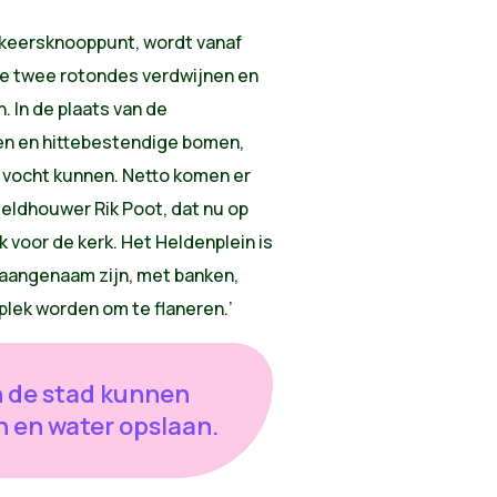
erkeersknooppunt, wordt vanaf
e twee rotondes verdwijnen en
 In de plaats van de
en en hittebestendige bomen,
n vocht kunnen. Netto komen er
eldhouwer Rik Poot, dat nu op
k voor de kerk. Het Heldenplein is
 aangenaam zijn, met banken,
lek worden om te flaneren.’
n de stad kunnen
n en water opslaan.