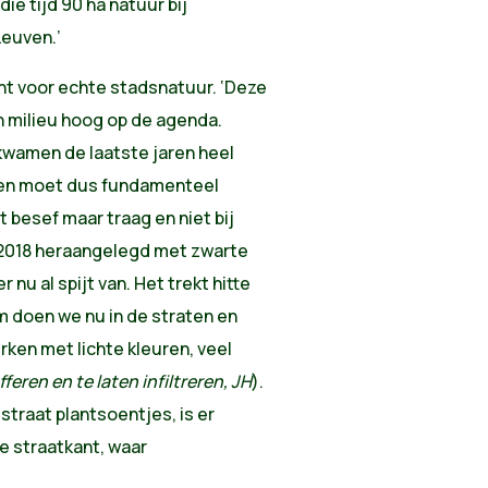
die tijd 90 ha natuur bij
Leuven.’
cht voor echte stadsnatuur. ‘Deze
en milieu hoog op de agenda.
kwamen de laatste jaren heel
inen moet dus fundamenteel
t besef maar traag en niet bij
n 2018 heraangelegd met zwarte
nu al spijt van. Het trekt hitte
m doen we nu in de straten en
ken met lichte kleuren, veel
eren en te laten infiltreren, JH
).
tstraat plantsoentjes, is er
de straatkant, waar