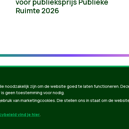
voor publieksprijs Publieke
Ruimte 2026
ie noodzakelijk zijn om de website goed te laten functioneren. Dez
 is geen toestemming voor nodig.
bruik van marketingcookies. Die stellen ons in staat om de websit
ybeleid vind je hier
.
nBuilder
| Gebouwd door
Tectonica