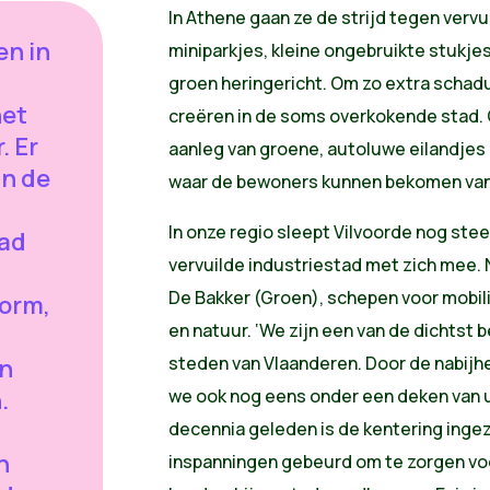
In Athene gaan ze de strijd tegen vervu
en in
miniparkjes, kleine ongebruikte stukj
groen heringericht. Om zo extra schad
het
creëren in de soms overkokende stad. 
. Er
aanleg van groene, autoluwe eilandjes
an de
waar de bewoners kunnen bekomen van
In onze regio sleept Vilvoorde nog ste
tad
vervuilde industriestad met zich mee. 
,
De Bakker (Groen), schepen voor mobilit
orm,
en natuur. ‘We zijn een van de dichts
steden van Vlaanderen. Door de nabijhe
en
.
we ook nog eens onder een deken van u
decennia geleden is de kentering ingeze
n
inspanningen gebeurd om te zorgen voo