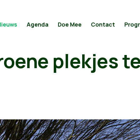
Nieuws
Agenda
Doe Mee
Contact
Prog
roene plekjes t