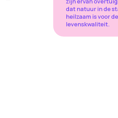
zijn ervan overtui
dat natuur in de s
heilzaam is voor d
levenskwaliteit.