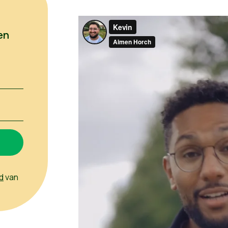
en
d
van