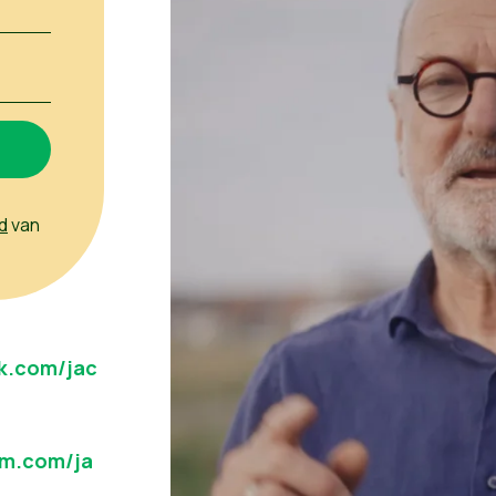
d
van
k.com/jac
am.com/ja