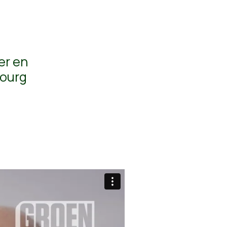
er en
bourg