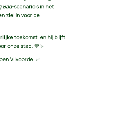
g Bad
-scenario’s in het
en ziel in voor de
rlijke
toekomst, en hij blijft
oor onze stad. 💚✨
oen Vilvoorde! ✅