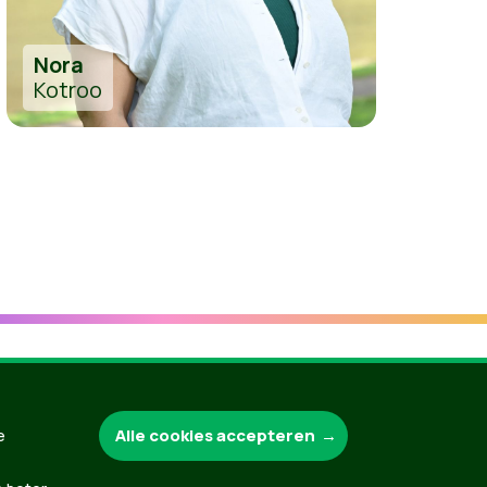
Nora
Kotroo
Groen.be
Alle cookies accepteren
e