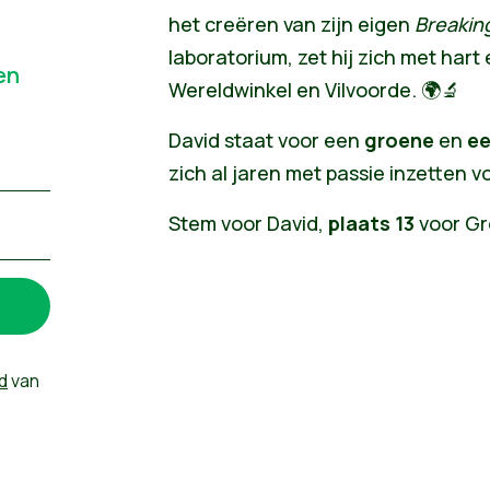
het creëren van zijn eigen
Breakin
laboratorium, zet hij zich met hart 
en
Wereldwinkel en Vilvoorde. 🌍🔬
David staat voor een
groene
en
ee
zich al jaren met passie inzetten v
Stem voor David,
plaats 13
voor Gr
d
van