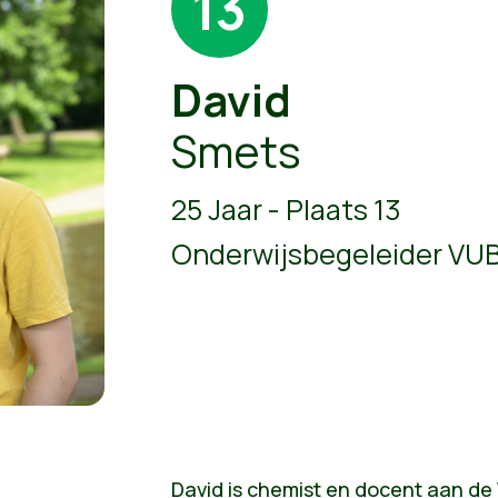
13
David
Smets
25 Jaar - Plaats 13
Onderwijsbegeleider VU
David is chemist en docent aan de V