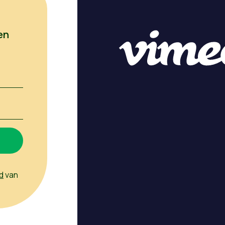
en
d
van