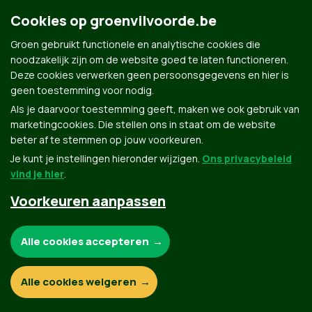
Cookies op groenvilvoorde.be
Groen.be
Groen gebruikt functionele en analytische cookies die
noodzakelijk zijn om de website goed te laten functioneren.
Deze cookies verwerken geen persoonsgegevens en hier is
Contact
Privacybeleid
geen toestemming voor nodig.
Als je daarvoor toestemming geeft, maken we ook gebruik van
© Copyright Groen 2026 | Gemaakt met
NationBuilder
| Gebouwd door
Tectonica
marketingcookies. Die stellen ons in staat om de website
beter af te stemmen op jouw voorkeuren.
Je kunt je instellingen hieronder wijzigen.
Ons privacybeleid
vind je hier
.
Voorkeuren aanpassen
Noodzakelijke cookies:
Alle cookies accepteren
Functionele en analytische cookies:
Alle cookies weigeren