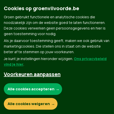
Cookies op groenvilvoorde.be
Groen gebruikt functionele en analytische cookies die
noodzakelijk zijn om de website goed te laten functioneren.
Deze cookies verwerken geen persoonsgegevens en hier is
geen toestemming voor nodig.
Als je daarvoor toestemming geeft, maken we ook gebruik van
marketingcookies. Die stellen ons in staat om de website
beter af te stemmen op jouw voorkeuren.
Je kunt je instellingen hieronder wijzigen.
Ons privacybeleid
vind je hier
.
Voorkeuren aanpassen
Groen.be
Noodzakelijke cookies:
Alle cookies accepteren
Contact
Privacybeleid
Functionele en analytische cookies:
Alle cookies weigeren
© Copyright Groen 2026 | Gemaakt met
NationBuilder
| Gebouwd door
Tectonica