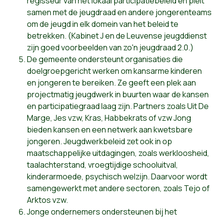
regisseur van het lokaal participatiebeleid en pleit
samen met de jeugdraad en andere jongerenteams
om de jeugd in elk domein van het beleid te
betrekken. (
Kabinet J
en de Leuvense jeugddienst
zijn goed voorbeelden van zo'n jeugdraad 2.0.)
De gemeente ondersteunt organisaties die
doelgroepgericht werken om kansarme kinderen
en jongeren te bereiken. Ze geeft een plek aan
projectmatig jeugdwerk in buurten waar de kansen
en participatiegraad laag zijn. Partners zoals
Uit De
Marge
,
Jes vzw
,
Kras
,
Habbekrats
of
vzw Jong
bieden kansen en een netwerk aan kwetsbare
jongeren. Jeugdwerkbeleid zet ook in op
maatschappelijke uitdagingen, zoals werkloosheid,
taalachterstand, vroegtijdige schooluitval,
kinderarmoede, psychisch welzijn. Daarvoor wordt
samengewerkt met andere sectoren, zoals
Tejo
of
Arktos vzw
.
Jonge ondernemers ondersteunen bij het