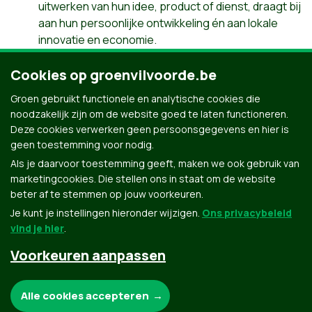
uitwerken van hun idee, product of dienst, draagt bij
aan hun persoonlijke ontwikkeling én aan lokale
innovatie en economie.
De stad ondersteunt jongeren die
Cookies op groenvilvoorde.be
(kader-)vormingen willen volgen, ook jongeren die
geen lid zijn van een vereniging. Een lokaal EVC-
Groen gebruikt functionele en analytische cookies die
traject (
Elders Verworven Competenties
) kan
noodzakelijk zijn om de website goed te laten functioneren.
kennis en ervaring van jongeren in het jeugdwerk
Deze cookies verwerken geen persoonsgegevens en hier is
valoriseren in een 'ervaringscertificaat'.
geen toestemming voor nodig.
Als je daarvoor toestemming geeft, maken we ook gebruik van
marketingcookies. Die stellen ons in staat om de website
beter af te stemmen op jouw voorkeuren.
Je kunt je instellingen hieronder wijzigen.
Ons privacybeleid
vind je hier
.
Voorkeuren aanpassen
Groen.be
Noodzakelijke cookies:
Alle cookies accepteren