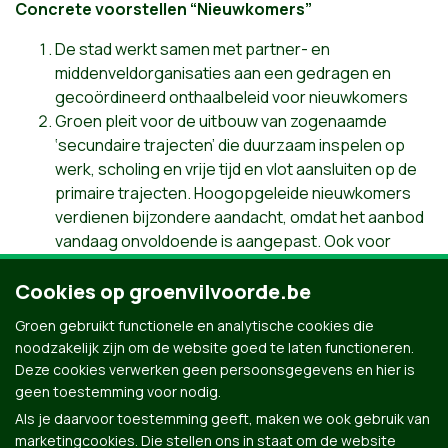
Concrete voorstellen “Nieuwkomers”
De stad werkt samen met partner- en
middenveldorganisaties aan een gedragen en
gecoördineerd onthaalbeleid voor nieuwkomers
Groen pleit voor de uitbouw van zogenaamde
‘secundaire trajecten’ die duurzaam inspelen op
werk, scholing en vrije tijd en vlot aansluiten op de
primaire trajecten. Hoogopgeleide nieuwkomers
verdienen bijzondere aandacht, omdat het aanbod
vandaag onvoldoende is aangepast. Ook voor
laaggeschoolden is er aangepaste begeleiding
Cookies op groenvilvoorde.be
Het ondersteunen van partners zoals de VDAB blijft
belangrijk om kansen voor werk te creëren door
Groen gebruikt functionele en analytische cookies die
werkgevers te sensibiliseren, jobcoaching te
noodzakelijk zijn om de website goed te laten functioneren.
organiseren en vrijwilligerswerk te ondersteunen
Deze cookies verwerken geen persoonsgegevens en hier is
als opstap naar werk.
geen toestemming voor nodig.
Als je daarvoor toestemming geeft, maken we ook gebruik van
marketingcookies. Die stellen ons in staat om de website