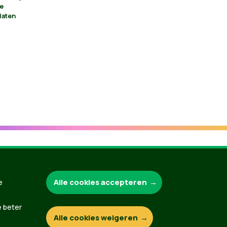
je
laten
Groen.be
Alle cookies accepteren
e
e beter
Alle cookies weigeren