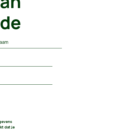
van
rde
naam
egevens
kt dat je